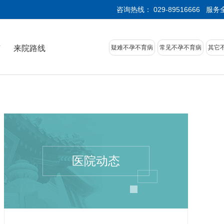
咨询热线： 029-89516666
服务
南
来院路线
疑难不孕不育病
常见不孕不育病
其它
医院动态